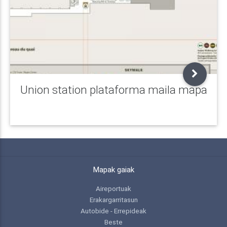
Union station plataforma maila mapa
Mapak gaiak
Aireportuak
Erakargarritasun
Autobide - Errepideak
Beste