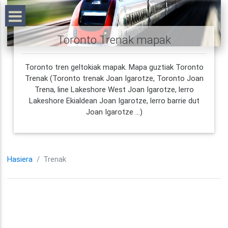
Toronto Trenak mapak
Toronto tren geltokiak mapak. Mapa guztiak Toronto
Trenak (Toronto trenak Joan Igarotze, Toronto Joan
Trena, line Lakeshore West Joan Igarotze, lerro
Lakeshore Ekialdean Joan Igarotze, lerro barrie dut
Joan Igarotze ...)
Hasiera
Trenak