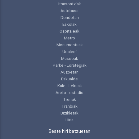
Itsasontziak
Autobusa
Dendetan
Eskolak
Ospitaleak
Metro
Monumentuak
Udalerri
Museoak
Parke - Lorategiak
Auzoetan
Eskualde
Kale - Lekuak
Areto - estadio
Trenak
Tranbiak
Bizikletak
Hiria
Beste hiri batzuetan