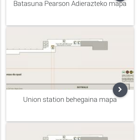
Batasuna Pearson Adierazteko mapa
Union station behegaina mapa