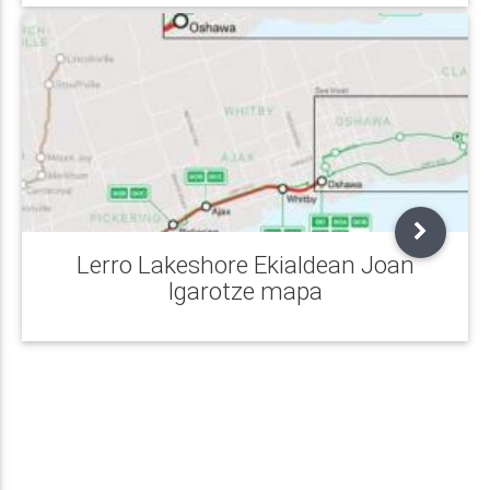
Lerro Lakeshore Ekialdean Joan
Igarotze mapa