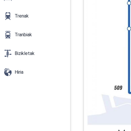
Trenak
Tranbiak
Bizikletak
Hiria