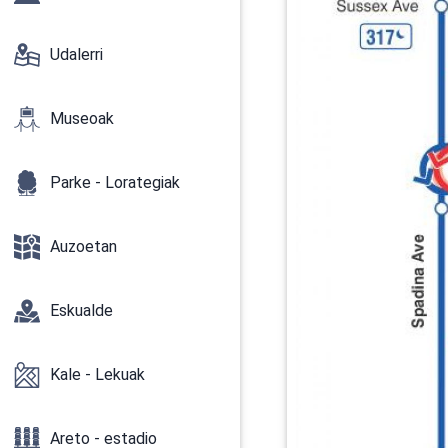
Udalerri
Museoak
Parke - Lorategiak
Auzoetan
Eskualde
Kale - Lekuak
Areto - estadio