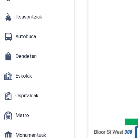
Itsasontziak
Autobusa
Dendetan
Eskolak
Ospitaleak
Metro
Monumentuak