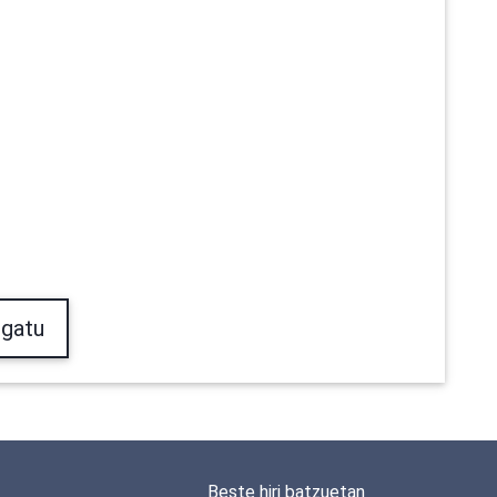
gatu
Beste hiri batzuetan