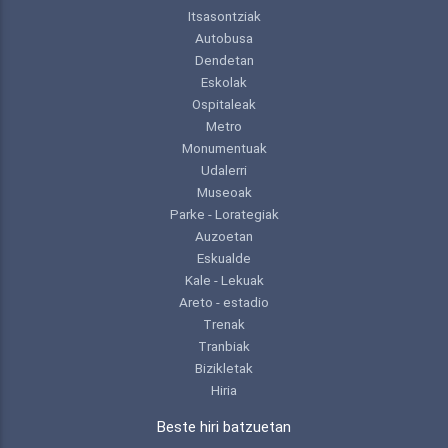
Itsasontziak
Autobusa
Dendetan
Eskolak
Ospitaleak
Metro
Monumentuak
Udalerri
Museoak
Parke - Lorategiak
Auzoetan
Eskualde
Kale - Lekuak
Areto - estadio
Trenak
Tranbiak
Bizikletak
Hiria
Beste hiri batzuetan