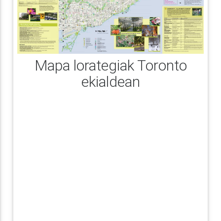
Mapa lorategiak Toronto
ekialdean