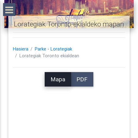
Lorategiak Toronto-ekialdeko mapan
Hasiera
Parke - Lorategiak
Lorategiak Toronto ekialdean
Mapa
PDF