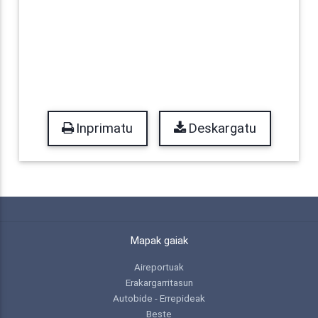
Inprimatu
Deskargatu
Mapak gaiak
Aireportuak
Erakargarritasun
Autobide - Errepideak
Beste