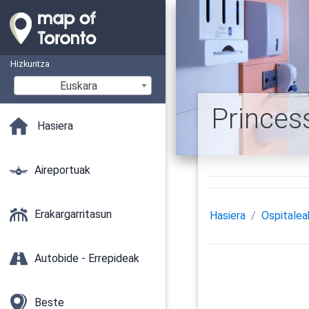
Hizkuntza
Euskara
Princes
Hasiera
Aireportuak
Erakargarritasun
Hasiera
Ospitalea
Autobide - Errepideak
Beste