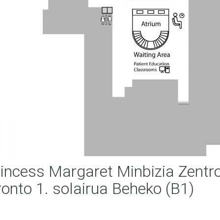
incess Margaret Minbizia Zentr
onto 1. solairua Beheko (B1)