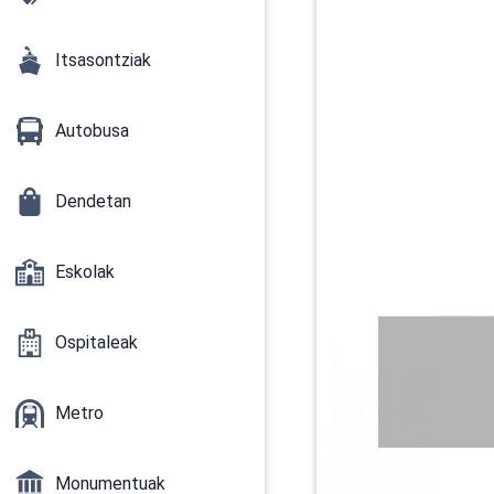
Itsasontziak
Autobusa
Dendetan
Eskolak
Ospitaleak
Metro
Monumentuak