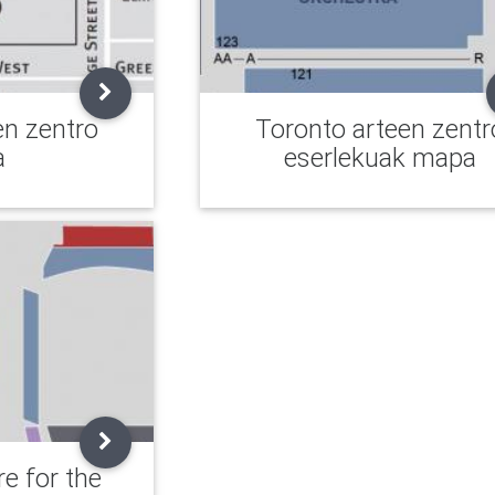
en zentro
Toronto arteen zentr
a
eserlekuak mapa
e for the