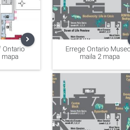
f Ontario
Errege Ontario Muse
e mapa
maila 2 mapa