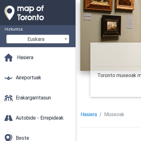
Hizkuntza
Euskara
Hasiera
Toronto museoak ma
Aireportuak
Erakargarritasun
Hasiera
Museoak
Autobide - Errepideak
Beste