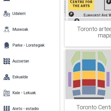
Udalerri
Toronto arte
Museoak
map
Parke - Lorategiak
Auzoetan
Eskualde
Kale - Lekuak
Toronto Centr
Areto - estadio