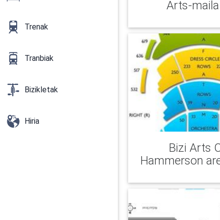
Arts-mail
Trenak
Tranbiak
Bizikletak
Hiria
Bizi Arts 
Hammerson ar