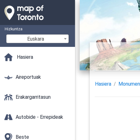
Hizkuntza
Euskara
Hasiera
Aireportuak
Hasiera
Monumen
Erakargarritasun
Autobide - Errepideak
Beste