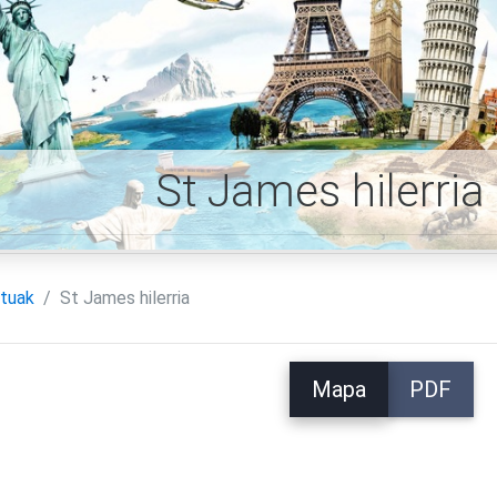
St James hilerri
tuak
St James hilerria
Mapa
PDF