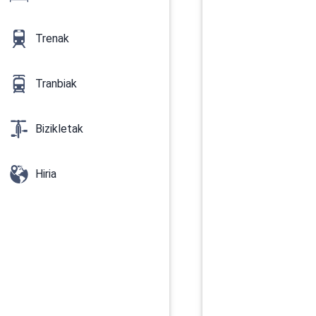
Trenak
Tranbiak
Bizikletak
Hiria