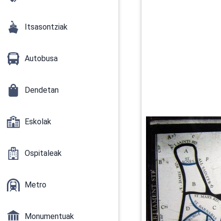
Itsasontziak
Autobusa
Dendetan
Eskolak
Ospitaleak
Metro
Monumentuak