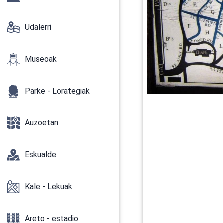
Udalerri
Museoak
Parke - Lorategiak
Auzoetan
Eskualde
Kale - Lekuak
Areto - estadio