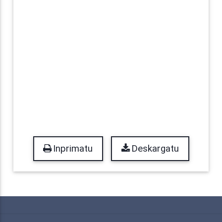
Inprimatu
Deskargatu