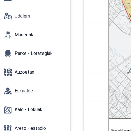
Udalerri
Museoak
Parke - Lorategiak
Auzoetan
Eskualde
Kale - Lekuak
Areto - estadio