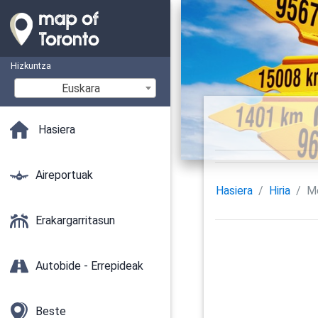
Hizkuntza
Euskara
Hasiera
Aireportuak
Hasiera
Hiria
M
Erakargarritasun
Autobide - Errepideak
Beste