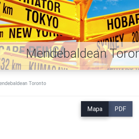
Mendebaldean Toro
endebaldean Toronto
Mapa
PDF