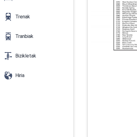
Trenak
Tranbiak
Bizikletak
Hiria