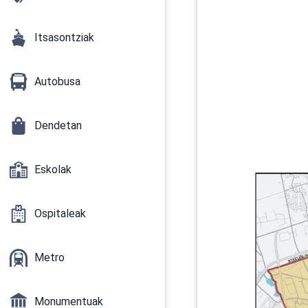
Itsasontziak
Autobusa
Dendetan
Eskolak
Ospitaleak
Metro
Monumentuak