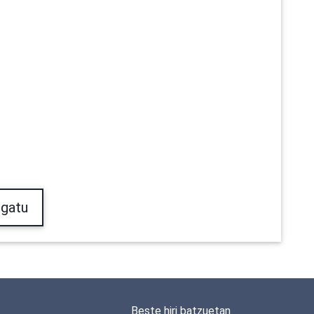
gatu
Beste hiri batzuetan