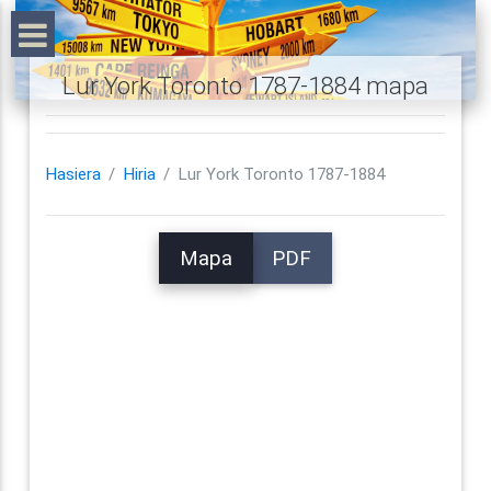
Lur York Toronto 1787-1884 mapa
Hasiera
Hiria
Lur York Toronto 1787-1884
Mapa
PDF