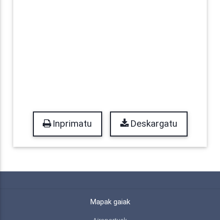
Inprimatu
Deskargatu
Mapak gaiak
Aireportuak