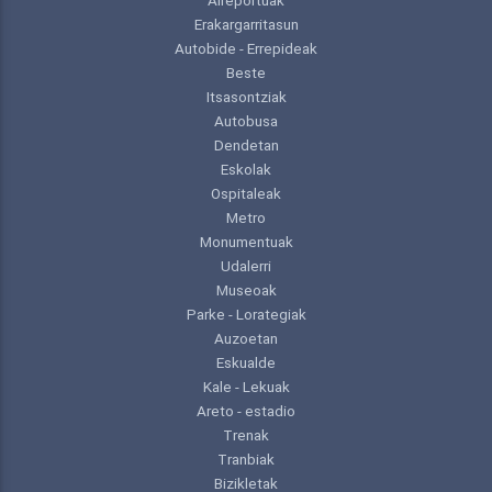
Erakargarritasun
Autobide - Errepideak
Beste
Itsasontziak
Autobusa
Dendetan
Eskolak
Ospitaleak
Metro
Monumentuak
Udalerri
Museoak
Parke - Lorategiak
Auzoetan
Eskualde
Kale - Lekuak
Areto - estadio
Trenak
Tranbiak
Bizikletak