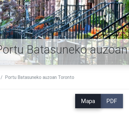
Portu Batasuneko auzoan
Portu Batasuneko auzoan Toronto
Mapa
PDF