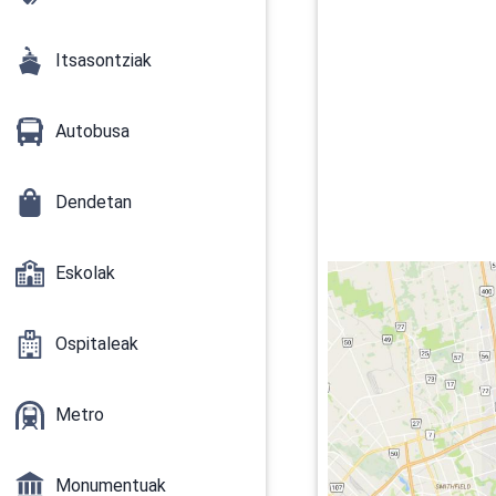
Itsasontziak
Autobusa
Dendetan
Eskolak
Ospitaleak
Metro
Monumentuak