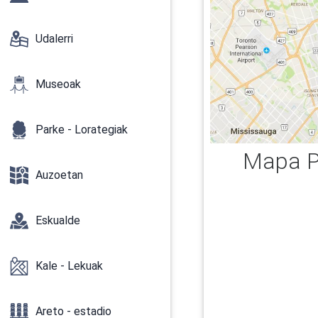
Udalerri
Museoak
Parke - Lorategiak
Mapa P
Auzoetan
Eskualde
Kale - Lekuak
Areto - estadio