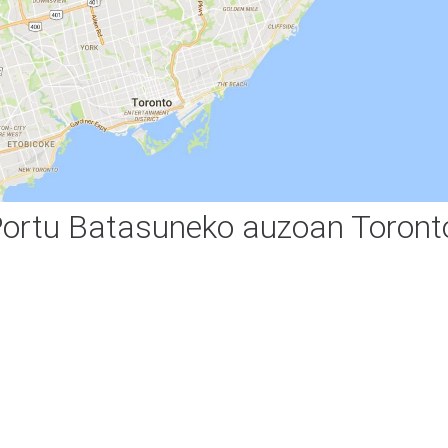
ortu Batasuneko auzoan Toront