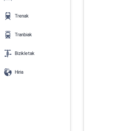
Trenak
Tranbiak
Bizikletak
Hiria