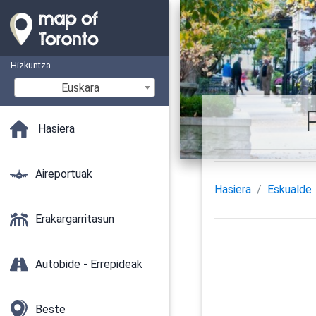
Hizkuntza
Euskara
Hasiera
Aireportuak
Hasiera
Eskualde
Erakargarritasun
Autobide - Errepideak
Beste