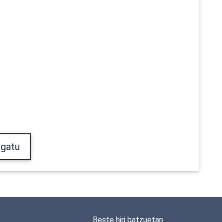
gatu
Beste hiri batzuetan