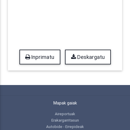
Inprimatu
Deskargatu
Mapak gaiak
Aireportuak
Erakargarritasun
Autobide - Errepideak