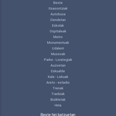
Beste
Itsasontziak
Autobusa
Dendetan
Eskolak
Ospitaleak
Metro
Monumentuak
Udalerri
Museoak
Parke - Lorategiak
Auzoetan
Eskualde
Kale - Lekuak
Areto - estadio
Trenak
Tranbiak
Bizikletak
Hiria
Beste hiri batzuetan