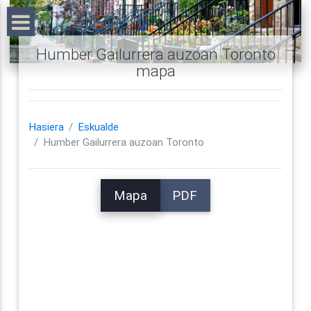
Humber Gailurrera auzoan Toronto
mapa
Hasiera
Eskualde
Humber Gailurrera auzoan Toronto
Mapa
PDF