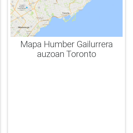
Mapa Humber Gailurrera
auzoan Toronto