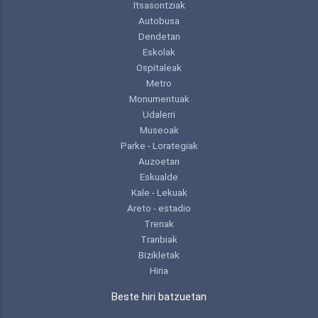
Itsasontziak
Autobusa
Dendetan
Eskolak
Ospitaleak
Metro
Monumentuak
Udalerri
Museoak
Parke - Lorategiak
Auzoetan
Eskualde
Kale - Lekuak
Areto - estadio
Trenak
Tranbiak
Bizikletak
Hiria
Beste hiri batzuetan