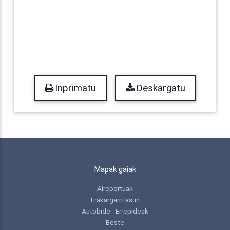
Inprimatu
Deskargatu
Mapak gaiak
Aireportuak
Erakargarritasun
Autobide - Errepideak
Beste