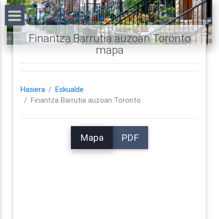
Finantza Barrutia auzoan Toronto
mapa
Hasiera
Eskualde
Finantza Barrutia auzoan Toronto
Mapa
PDF