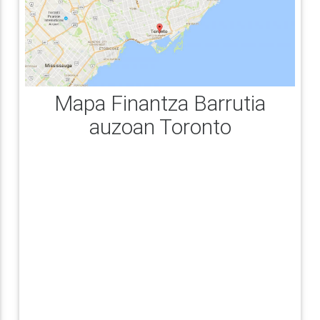
Mapa Finantza Barrutia
auzoan Toronto