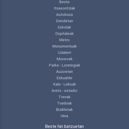
Beste
Itsasontziak
Autobusa
Dendetan
Eskolak
Ospitaleak
Metro
Monumentuak
Udalerri
Museoak
Parke - Lorategiak
Auzoetan
Eskualde
Kale - Lekuak
Areto - estadio
Trenak
Tranbiak
Bizikletak
Hiria
Beste hiri batzuetan