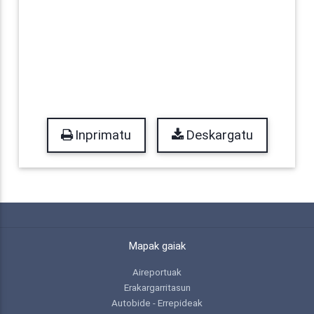
Inprimatu
Deskargatu
Mapak gaiak
Aireportuak
Erakargarritasun
Autobide - Errepideak