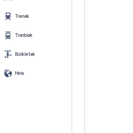
Trenak
Tranbiak
Bizikletak
Hiria