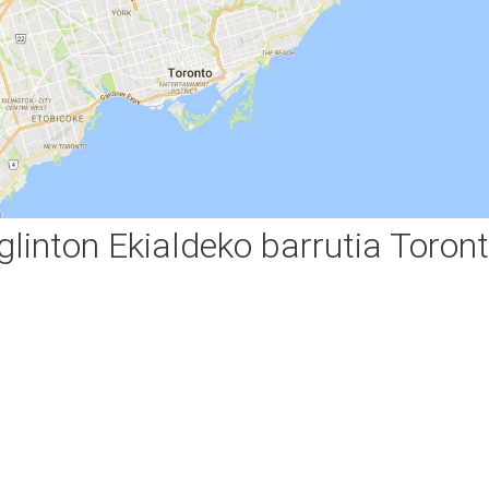
linton Ekialdeko barrutia Toron