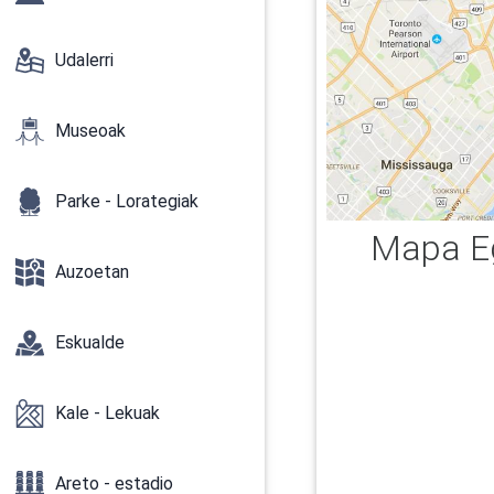
Udalerri
Museoak
Parke - Lorategiak
Mapa Eg
Auzoetan
Eskualde
Kale - Lekuak
Areto - estadio