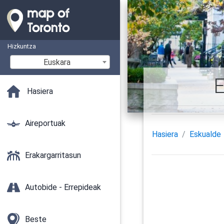
Hizkuntza
Euskara
E
Hasiera
Aireportuak
Hasiera
Eskualde
Erakargarritasun
Autobide - Errepideak
Beste