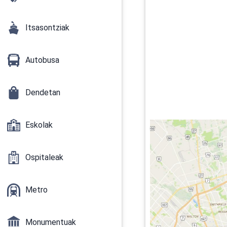
Itsasontziak
Autobusa
Dendetan
Eskolak
Ospitaleak
Metro
Monumentuak