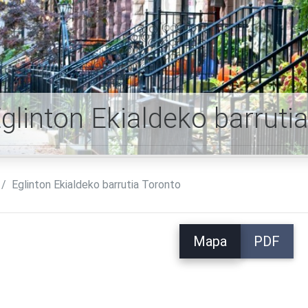
glinton Ekialdeko barrut
Eglinton Ekialdeko barrutia Toronto
Mapa
PDF