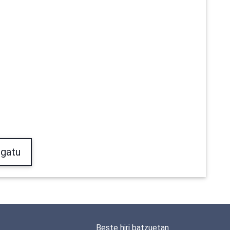
gatu
Beste hiri batzuetan