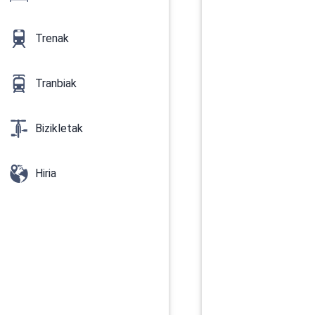
Trenak
Tranbiak
Bizikletak
Hiria