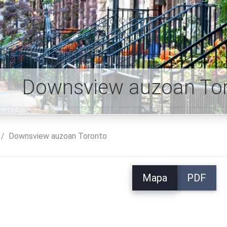
Downsview auzoan To
Downsview auzoan Toronto
Mapa
PDF