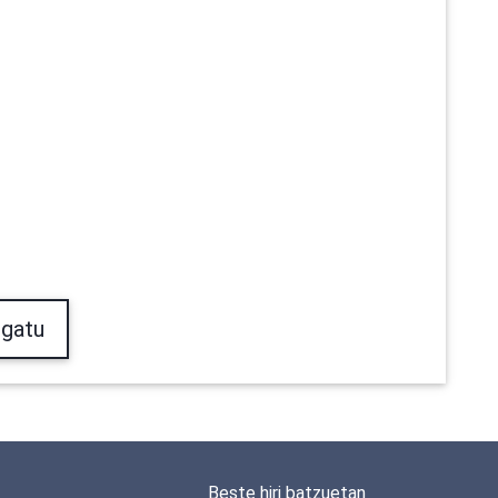
gatu
Beste hiri batzuetan