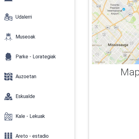
Udalerri
Museoak
Parke - Lorategiak
Map
Auzoetan
Eskualde
Kale - Lekuak
Areto - estadio