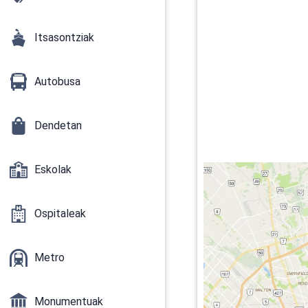
Itsasontziak
Autobusa
Dendetan
Eskolak
Ospitaleak
Metro
Monumentuak