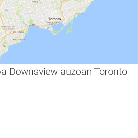
a Downsview auzoan Toronto