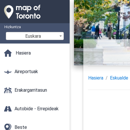
Hizkuntza
Euskara
Hasiera
Aireportuak
Hasiera
Eskualde
Erakargarritasun
Autobide - Errepideak
Beste