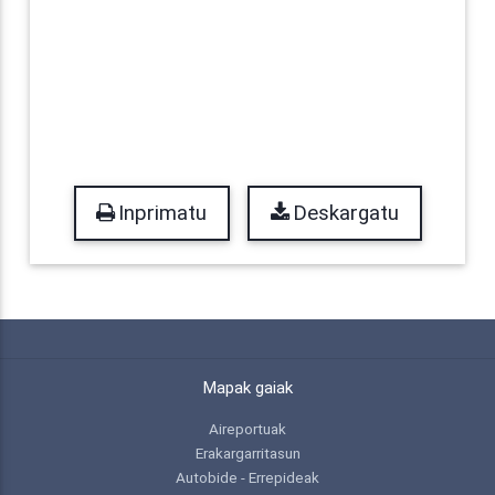
Inprimatu
Deskargatu
Mapak gaiak
Aireportuak
Erakargarritasun
Autobide - Errepideak