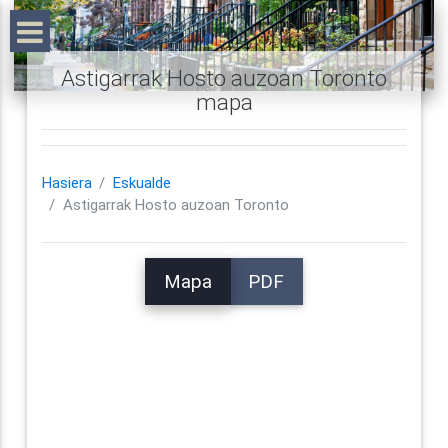
Astigarrak Hosto auzoan Toronto
mapa
Hasiera
Eskualde
Astigarrak Hosto auzoan Toronto
Mapa
PDF