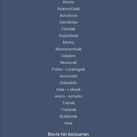
Beste
Itsasontziak
Autobusa
Dendetan
Eskolak
Ospitaleak
Metro
Monumentuak
Udalerri
Museoak
Parke - Lorategiak
Auzoetan
Eskualde
Kale - Lekuak
Areto - estadio
Trenak
Tranbiak
Bizikletak
Hiria
Beste hiri batzuetan