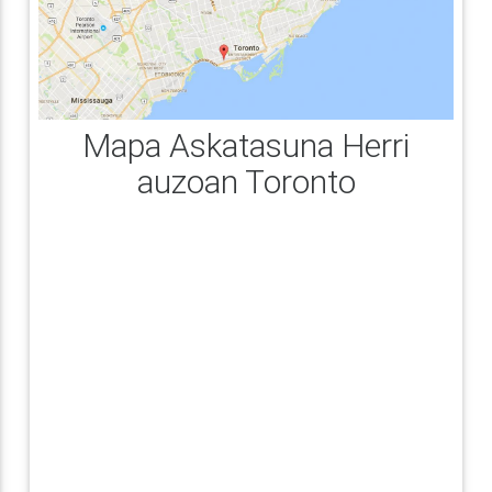
Mapa Askatasuna Herri
auzoan Toronto