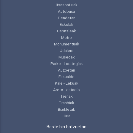
Itsasontziak
Autobusa
Dendetan
Eskolak
Ospitaleak
Metro
Monumentuak
Udalerri
Museoak
Parke - Lorategiak
Auzoetan
Eskualde
Kale - Lekuak
Areto - estadio
Trenak
Tranbiak
Bizikletak
Hiria
Beste hiri batzuetan