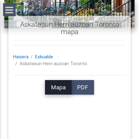
Askatasun Herri auzoan Toronto
mapa
Hasiera
Eskualde
Askatasun Herri auzoan Toronto
Mapa
PDF