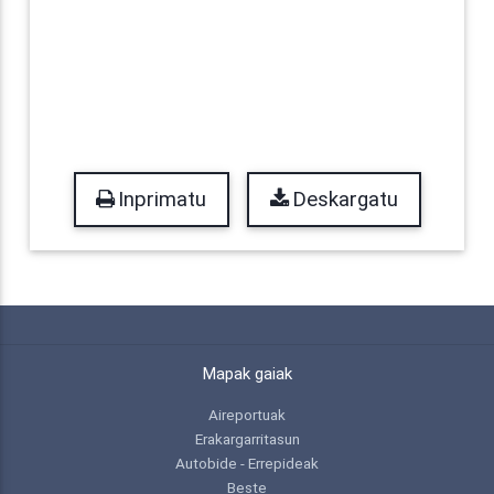
Inprimatu
Deskargatu
Mapak gaiak
Aireportuak
Erakargarritasun
Autobide - Errepideak
Beste