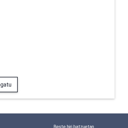
gatu
Beste hiri batzuetan