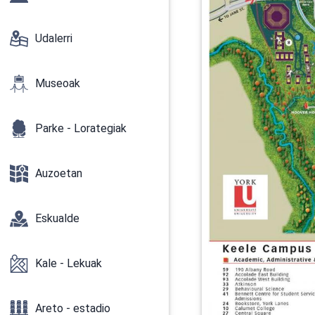
Udalerri
Museoak
Parke - Lorategiak
Auzoetan
Eskualde
Kale - Lekuak
Areto - estadio