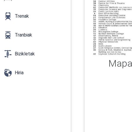
Trenak
Tranbiak
Bizikletak
Mapa 
Hiria