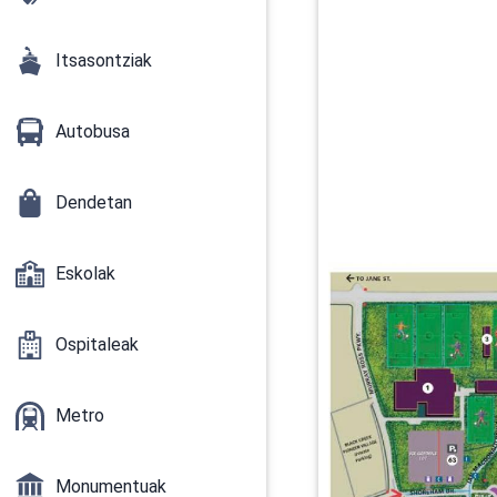
Itsasontziak
Autobusa
Dendetan
Eskolak
Ospitaleak
Metro
Monumentuak