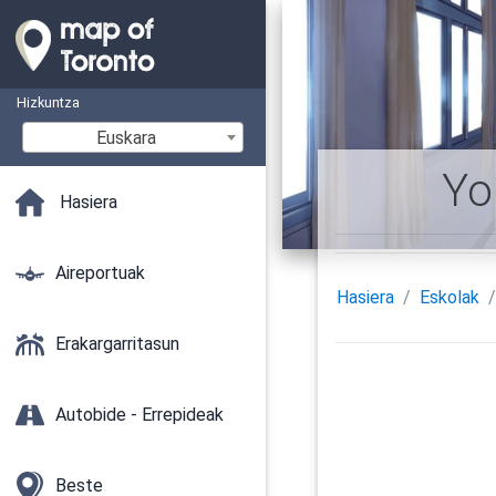
Hizkuntza
Euskara
Yo
Hasiera
Aireportuak
Hasiera
Eskolak
Erakargarritasun
Autobide - Errepideak
Beste