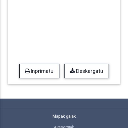
Inprimatu
Deskargatu
Mapak gaiak
Aireportuak