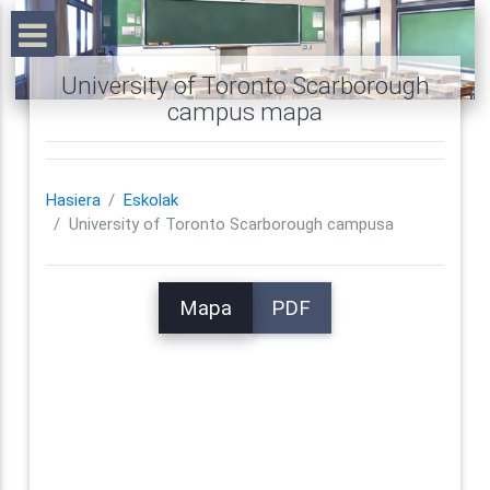
University of Toronto Scarborough
campus mapa
Hasiera
Eskolak
University of Toronto Scarborough campusa
Mapa
PDF