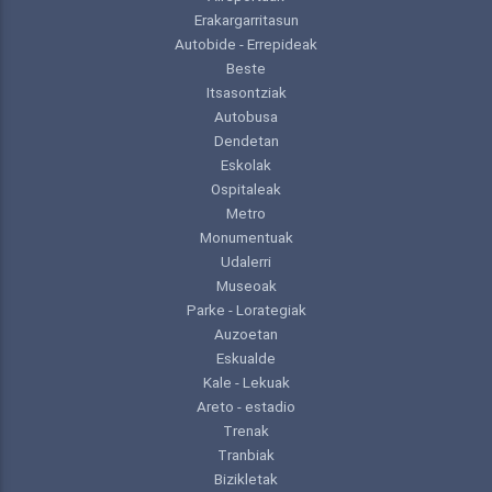
Erakargarritasun
Autobide - Errepideak
Beste
Itsasontziak
Autobusa
Dendetan
Eskolak
Ospitaleak
Metro
Monumentuak
Udalerri
Museoak
Parke - Lorategiak
Auzoetan
Eskualde
Kale - Lekuak
Areto - estadio
Trenak
Tranbiak
Bizikletak