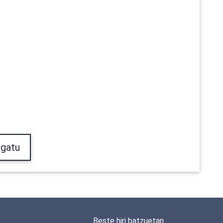
gatu
Beste hiri batzuetan