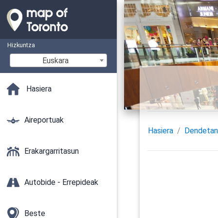
Hizkuntza
Euskara
Hasiera
Aireportuak
Hasiera
Dendeta
Erakargarritasun
Autobide - Errepideak
Beste