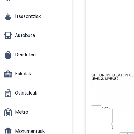
Itsasontziak
Autobusa
Dendetan
Eskolak
Ospitaleak
Metro
Monumentuak