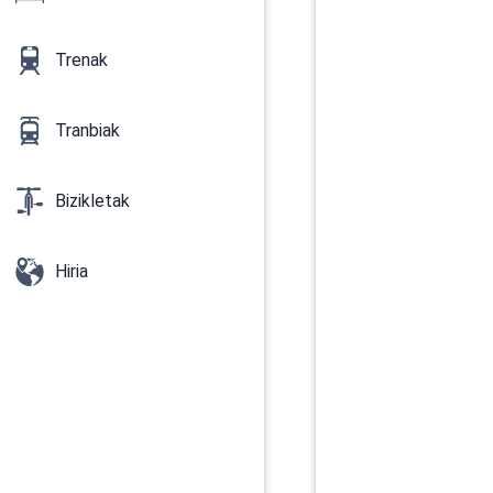
Trenak
Tranbiak
Bizikletak
Hiria