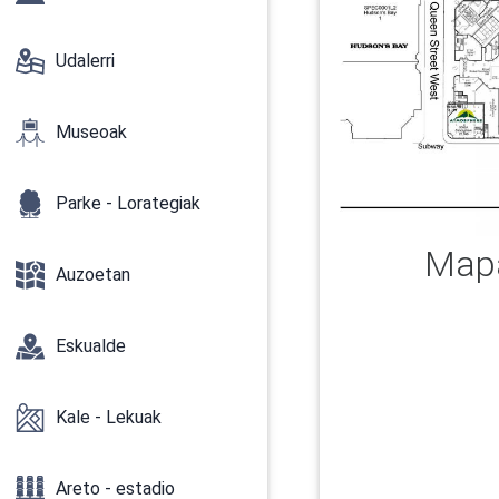
Udalerri
Museoak
Parke - Lorategiak
Mapa
Auzoetan
Eskualde
Kale - Lekuak
Areto - estadio