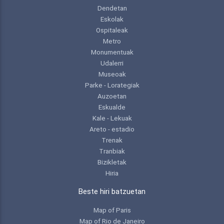
Dendetan
Eskolak
Ospitaleak
Metro
Monumentuak
Udalerri
Museoak
Parke - Lorategiak
Auzoetan
Eskualde
Kale - Lekuak
Areto - estadio
Trenak
Tranbiak
Bizikletak
Hiria
Beste hiri batzuetan
Map of Paris
Map of Rio de Janeiro