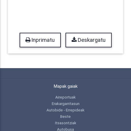
Inprimatu
Deskargatu
Mapak gaiak
Aireportuak
Erakargarritasun
Autobide - Errepideak
Beste
Itsasontziak
Autobusa