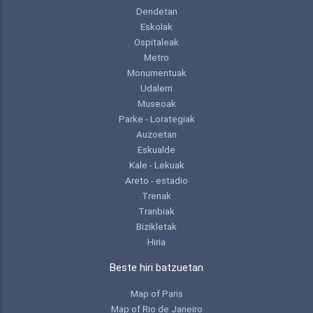
Dendetan
Eskolak
Ospitaleak
Metro
Monumentuak
Udalerri
Museoak
Parke - Lorategiak
Auzoetan
Eskualde
Kale - Lekuak
Areto - estadio
Trenak
Tranbiak
Bizikletak
Hiria
Beste hiri batzuetan
Map of Paris
Map of Rio de Janeiro