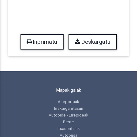
Inprimatu
Deskargatu
Mapak gaiak
Aireportuak
Erakargarritasun
Autobide - Errepideak
Beste
Itsasontziak
Autobusa