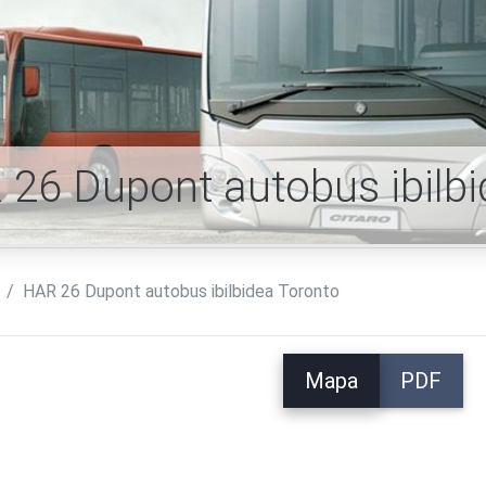
26 Dupont autobus ibilb
HAR 26 Dupont autobus ibilbidea Toronto
Mapa
PDF