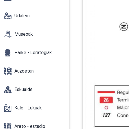
Udalerri
Museoak
Parke - Lorategiak
Auzoetan
Eskualde
Kale - Lekuak
Areto - estadio