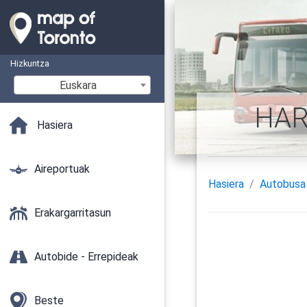
Hizkuntza
Euskara
HAR 
Hasiera
Aireportuak
Hasiera
Autobusa
Erakargarritasun
Autobide - Errepideak
Beste