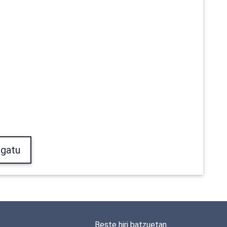
gatu
Beste hiri batzuetan