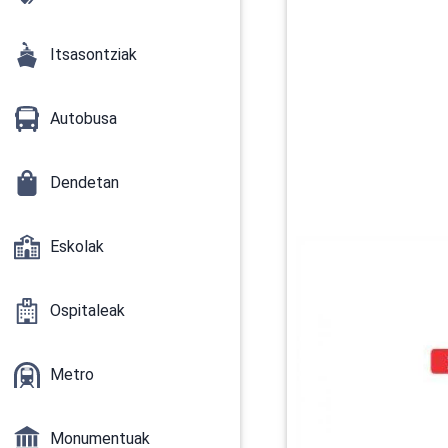
Itsasontziak
Autobusa
Dendetan
Eskolak
Ospitaleak
Metro
Monumentuak