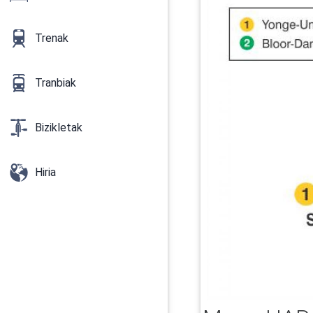
Trenak
Tranbiak
Bizikletak
Hiria