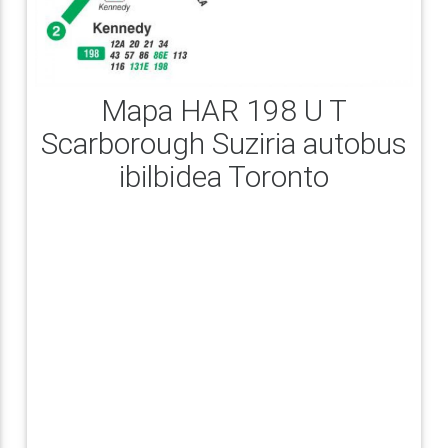
Mapa HAR 198 U T
Scarborough Suziria autobus
ibilbidea Toronto