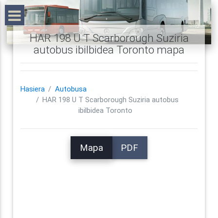
HAR 198 U T Scarborough Suziria
autobus ibilbidea Toronto mapa
Hasiera
Autobusa
HAR 198 U T Scarborough Suziria autobus
ibilbidea Toronto
Mapa
PDF