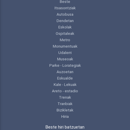
Beste
Itsasontziak
Autobusa
Dendetan
Eskolak
Ospitaleak
Metro
Monumentuak
Udalerri
Museoak
Parke - Lorategiak
Auzoetan
Eskualde
Kale - Lekuak
Areto - estadio
Trenak
Tranbiak
Bizikletak
Hiria
Beste hiri batzuetan