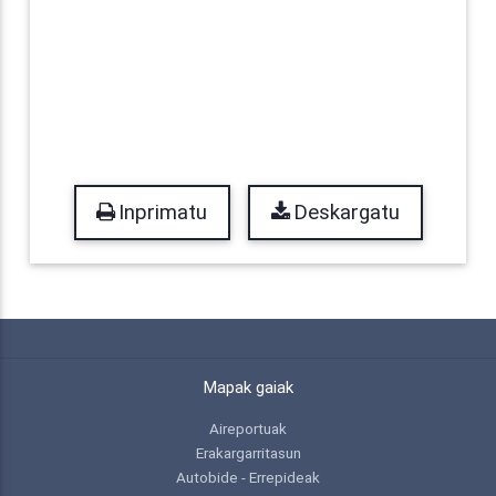
Inprimatu
Deskargatu
Mapak gaiak
Aireportuak
Erakargarritasun
Autobide - Errepideak