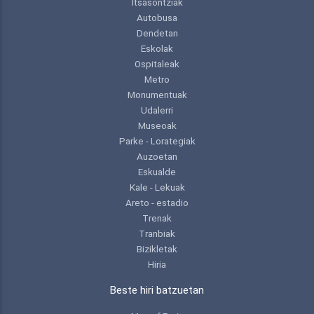
Itsasontziak
Autobusa
Dendetan
Eskolak
Ospitaleak
Metro
Monumentuak
Udalerri
Museoak
Parke - Lorategiak
Auzoetan
Eskualde
Kale - Lekuak
Areto - estadio
Trenak
Tranbiak
Bizikletak
Hiria
Beste hiri batzuetan