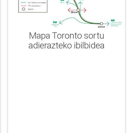
Mapa Toronto sortu
adierazteko ibilbidea