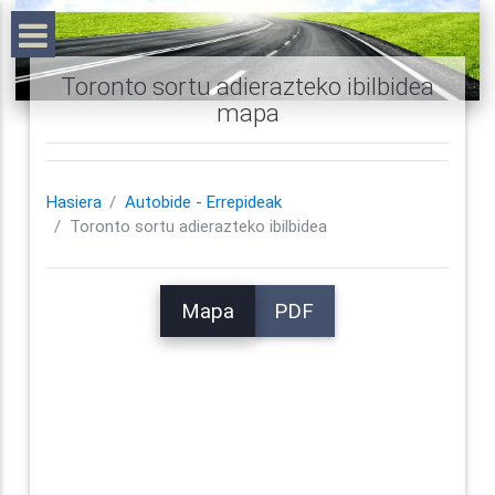
Toronto sortu adierazteko ibilbidea
mapa
Hasiera
Autobide - Errepideak
Toronto sortu adierazteko ibilbidea
Mapa
PDF