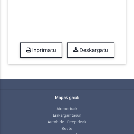
Inprimatu
Deskargatu
Mapak gaiak
Aireportuak
Erakargarritasun
Autobide - Errepideak
Beste