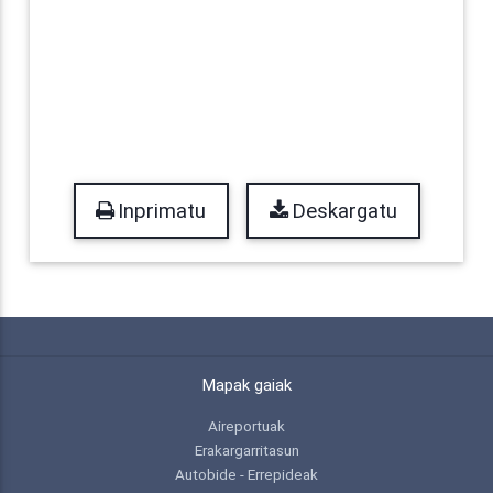
Inprimatu
Deskargatu
Mapak gaiak
Aireportuak
Erakargarritasun
Autobide - Errepideak