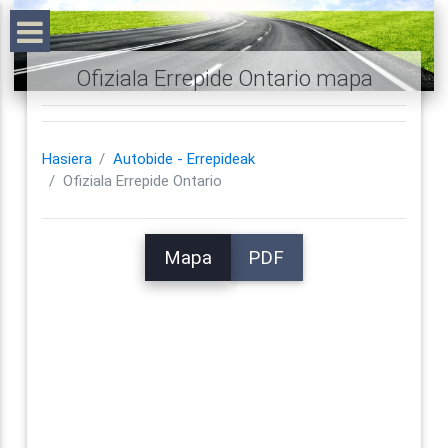
Ofiziala Errepide Ontario mapa
Hasiera
Autobide - Errepideak
Ofiziala Errepide Ontario
Mapa
PDF