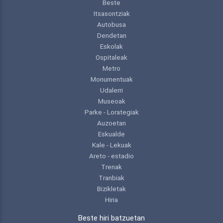
Beste
Itsasontziak
Autobusa
Dendetan
Eskolak
Ospitaleak
Metro
Monumentuak
Udalerri
Museoak
Parke - Lorategiak
Auzoetan
Eskualde
Kale - Lekuak
Areto - estadio
Trenak
Tranbiak
Bizikletak
Hiria
Beste hiri batzuetan