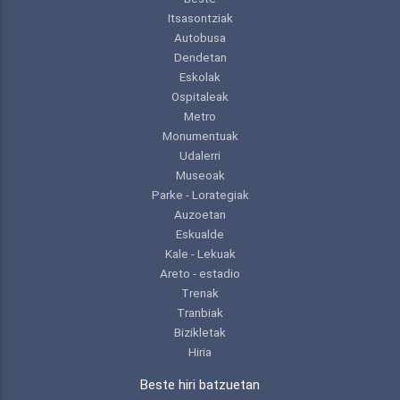
Itsasontziak
Autobusa
Dendetan
Eskolak
Ospitaleak
Metro
Monumentuak
Udalerri
Museoak
Parke - Lorategiak
Auzoetan
Eskualde
Kale - Lekuak
Areto - estadio
Trenak
Tranbiak
Bizikletak
Hiria
Beste hiri batzuetan