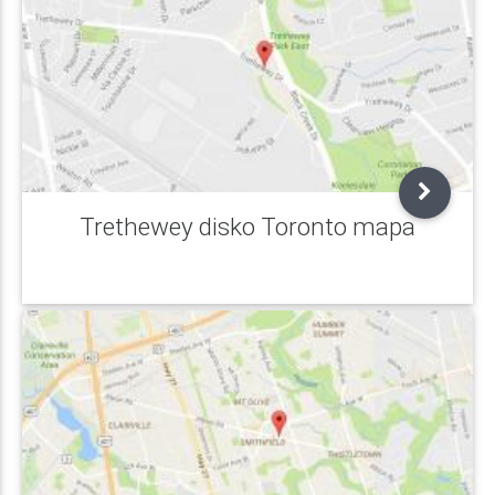
Trethewey disko Toronto mapa