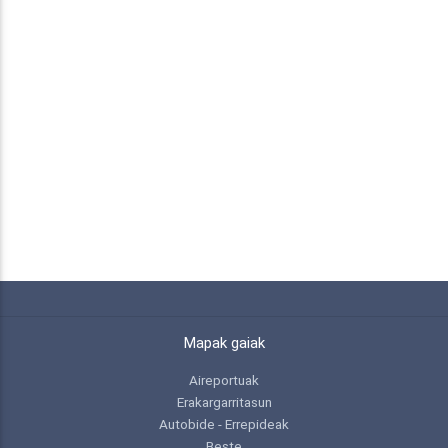
Mapak gaiak
Aireportuak
Erakargarritasun
Autobide - Errepideak
Beste