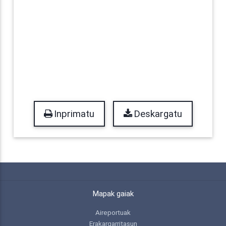
Inprimatu
Deskargatu
Mapak gaiak
Aireportuak
Erakargarritasun