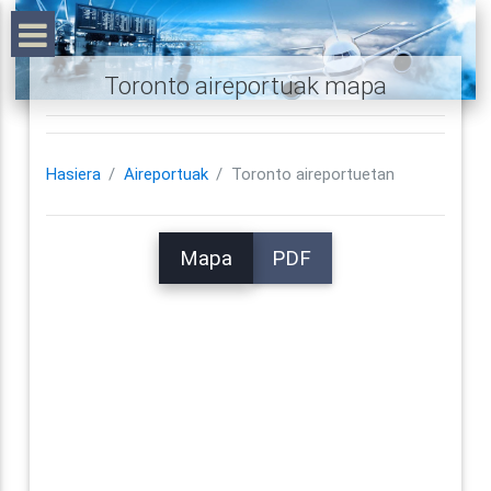
Toronto aireportuak mapa
Hasiera
Aireportuak
Toronto aireportuetan
Mapa
PDF