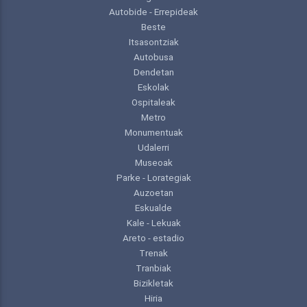
Autobide - Errepideak
Beste
Itsasontziak
Autobusa
Dendetan
Eskolak
Ospitaleak
Metro
Monumentuak
Udalerri
Museoak
Parke - Lorategiak
Auzoetan
Eskualde
Kale - Lekuak
Areto - estadio
Trenak
Tranbiak
Bizikletak
Hiria