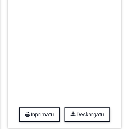
Inprimatu
Deskargatu